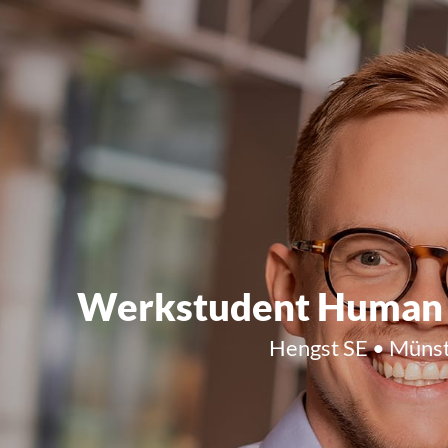
Werkstudent Human 
Hengst SE • Münst