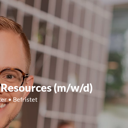
Resources (m/w/d)
er • Befristet