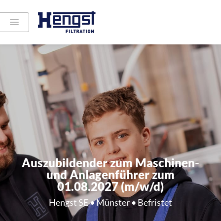
Auszubildender zum Maschinen-
und Anlagenführer zum
01.08.2027 (m/w/d)
Hengst SE • Münster • Befristet