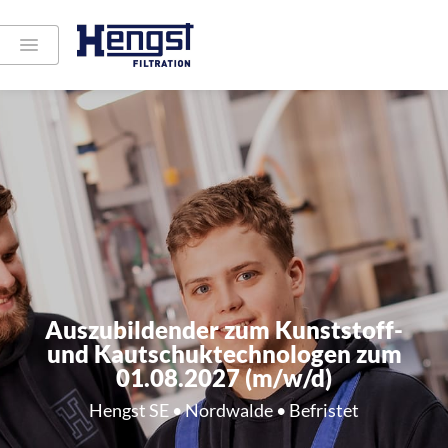
Auszubildender zum Kunststoff-
und Kautschuktechnologen zum
01.08.2027 (m/w/d)
Hengst SE • Nordwalde • Befristet