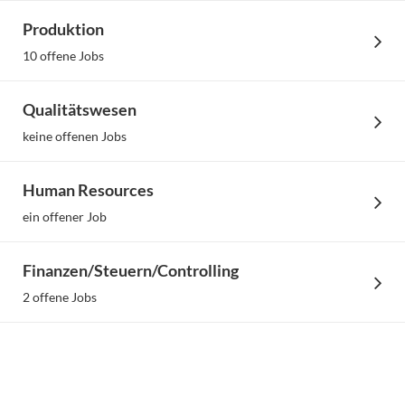
Produktion
10 offene Jobs
Qualitätswesen
keine offenen Jobs
Human Resources
ein offener Job
Finanzen/Steuern/Controlling
Impr
Date
2 offene Jobs
C
Ein
Hinweis: A
M&A & Corporate Development
Gründen d
leichtere
keine offenen Jobs
Lesbarkei
verwenden wi